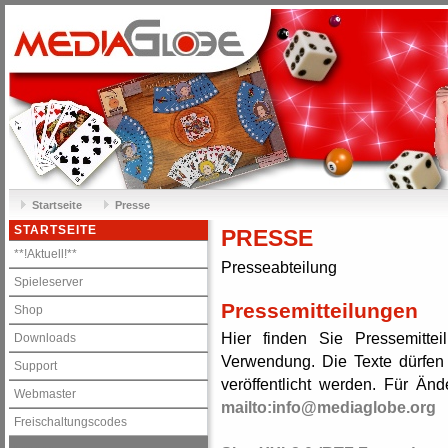
Startseite
Presse
STARTSEITE
PRESSE
**!Aktuell!**
Presseabteilung
Spieleserver
Pressemitteilungen
Shop
Hier finden Sie Pressemitte
Downloads
Verwendung. Die Texte dürfen
Support
veröffentlicht werden. Für Än
Webmaster
mailto:info@mediaglobe.org
Freischaltungscodes