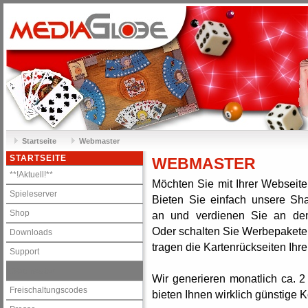
Startseite
Webmaster
STARTSEITE
WEBMASTER
**!Aktuell!**
Möchten Sie mit Ihrer Webseit
Spieleserver
Bieten Sie einfach unsere S
Shop
an und verdienen Sie an den
Oder schalten Sie Werbepakete 
Downloads
tragen die Kartenrückseiten Ihr
Support
Webmaster
Wir generieren monatlich ca. 2
Freischaltungscodes
bieten Ihnen wirklich günstige K