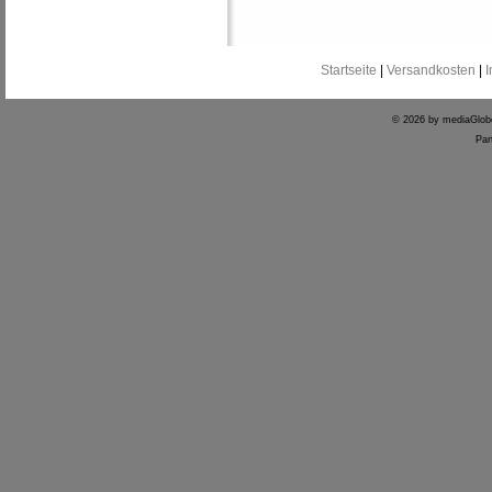
Startseite
|
Versandkosten
|
© 2026 by mediaGlo
Par